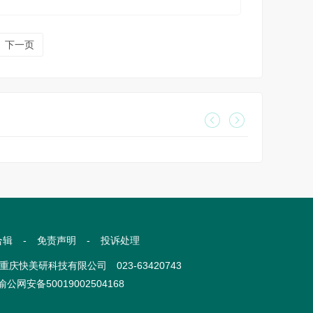
下一页
合辑
-
免责声明
-
投诉处理
com 重庆快美研科技有限公司 023-63420743
渝公网安备50019002504168