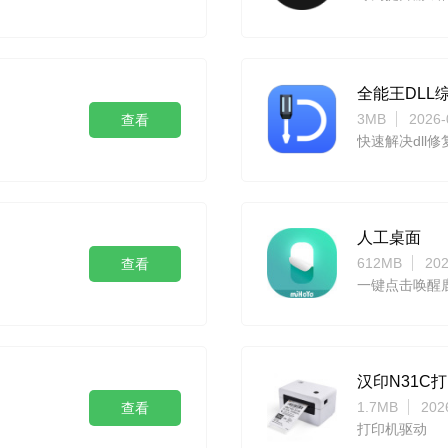
全能王DLL
3MB
2026-
查看
快速解决dll
人工桌面
612MB
202
查看
一键点击唤醒
汉印N31C
1.7MB
202
查看
打印机驱动