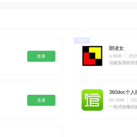
TOP2
朗读女
4.9MB
202
查看
功能实用的语
360doc个
86.3MB
20
查看
一站式收藏你