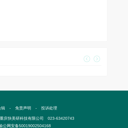
合辑
-
免责声明
-
投诉处理
com 重庆快美研科技有限公司 023-63420743
渝公网安备50019002504168