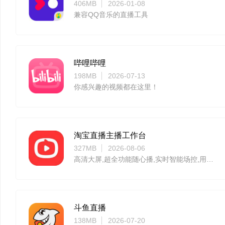
406MB
2026-01-08
兼容QQ音乐的直播工具
哔哩哔哩
198MB
2026-07-13
你感兴趣的视频都在这里！
淘宝直播主播工作台
327MB
2026-08-06
高清大屏,超全功能随心播,实时智能场控,用户互动好搭档
斗鱼直播
138MB
2026-07-20