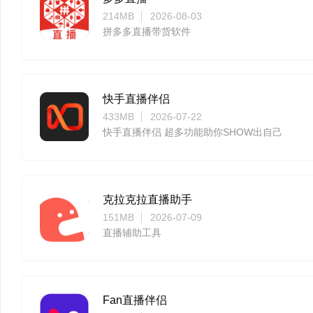
214MB
2026-08-03
拼多多直播带货软件
快手直播伴侣
433MB
2026-07-22
快手直播伴侣 超多功能助你SHOW出自己
克拉克拉直播助手
151MB
2026-07-09
直播辅助工具
Fan直播伴侣