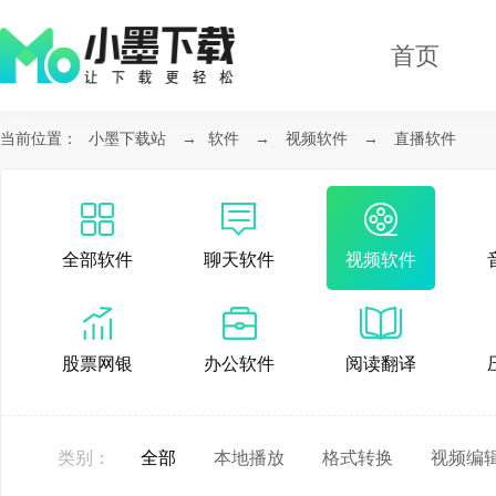
首页
当前位置：
小墨下载站
→
软件
→
视频软件
→
直播软件
全部软件
聊天软件
视频软件
股票网银
办公软件
阅读翻译
类别：
全部
本地播放
格式转换
视频编