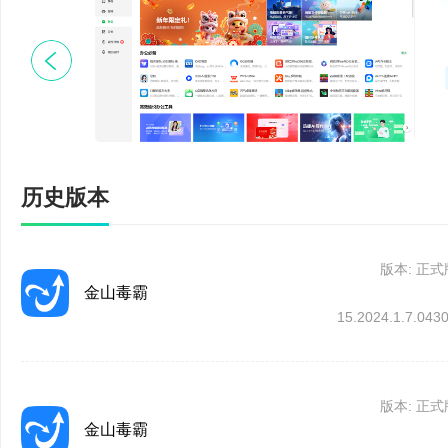
海量正版软件，安全
增强默认软件保护能力
【实用工具，轻便好
【功能改进】电脑医生
1、护眼模式
和修复，例如电脑卡慢、
过滤蓝光，缓解疲
【软件管家】新版软件
2、数据恢复
历史版本
用习惯。
专业恢复电脑删除文
【会员权益】C盘瘦身
版本: 正式
3、电脑医生
金山毒霸
家，可为C盘释放更多空
15.2024.1.7.043
专业诊断电脑问题
【特色功能】新增AI
4、毒霸看图
富模板可选以便于生成
版本: 正式
看图快速轻便，多种
金山毒霸