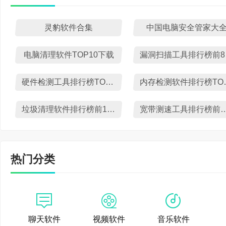
【毒霸V15上线】1
文档保护、软件净化等
灵豹软件合集
中国电脑安全管家大
伴;2、弹窗和免打扰模式
②25层铠甲防御：基
电脑清理软件TOP10下载
漏
【查杀防御】1、安全
文件攻击防御，为上亿
硬件检测工具排行榜TOP10下载
内存检测
部逻辑优化;
3、全面扫描：全面检
垃圾清理软件排行榜前10名下载
宽带测速工具排行榜
【软件管家】1、软
①全面检测电脑：检测
【特色功能】新增电脑
拖慢电脑问题等;
热门分类
问题;
②快速发现电脑问题：
金山毒霸 11.2021.11
过VB100认证，首创云
【新增功能】1、新增
驾护航。
聊天软件
视频软件
音乐软件