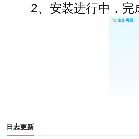
2、安装进行中，完
金山毒霸特色功能
【查杀防御，安全放
1、病毒查杀
自研蓝芯V本地引擎，
2、主动防御
25层防护服务，快速
3、隐私护盾
防敏感信息收集，防
日志更新