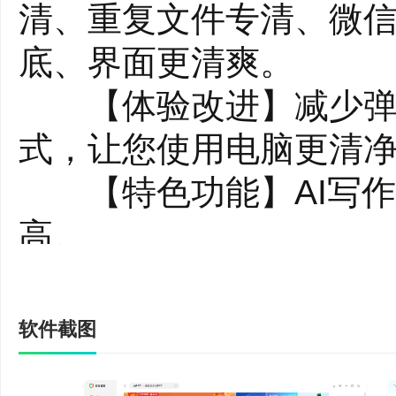
2、电脑加速
清、重复文件专清、微信
开机、运行加速，电
底、界面更清爽。
3、弹窗拦截
【体验改进】减少弹窗
拦截恶意弹窗，安静
式，让您使用电脑更清
4、超级隐私清理
【特色功能】AI写作
清理电脑隐私痕迹
高。
5、C盘瘦身专家
金山毒霸 15.2023.4
快速释放C盘空间
功能特性：
软件截图
6、软件管家
【查杀防御】 增加系