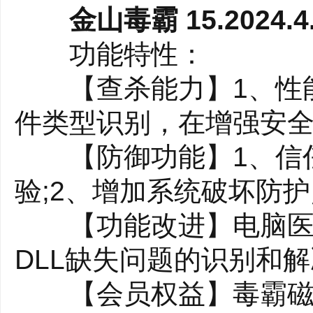
4、安全雷达
金山毒霸 15.2024.4
全网态势感知，电脑
功能特性：
5、全面扫描
【查杀能力】1、性能
全面检测，保持电脑
件类型识别，在增强安
6、顽固木马专杀
【防御功能】1、信任
强力查杀顽固木马病
验;2、增加系统破坏防
【电脑优化，高效省
【功能改进】电脑医生
1、垃圾清理
DLL缺失问题的识别和
深度清理，释放电脑
【会员权益】毒霸磁盘