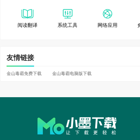
反复安装;2、专家服务
4、CAD病毒专杀
【功能优化】1、优化我
5、顽固木马专杀
阅读翻译
系统工具
网络应用
推荐优化，减少打扰;
【清理加速】
【查杀防御】1、AI引
1、垃圾清理：深度清
友情链接
击防护能力;3、持续优
①清理垃圾种类多、检
金山毒霸免费下载
金山毒霸电脑版下载
金山毒霸 11.2021.11
缓存、卸载残留、软件
【新增功能】1、新增
等，还可深度清理不常
可快速搜索的文件管理
②扫描清理速度快：快
【功能优化】1、加速
2、电脑加速：开机、