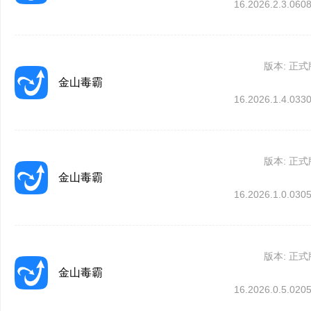
金山毒霸 15.2023.2
16.2026.2.3.060
5、PDF转换
【查杀防御】1、启用Ch
支持多种文档格式
全鉴定;2、防御功能提醒
版本: 正式
金山毒霸
【功能改进】游戏模式
16.2026.1.4.033
式，玩游戏更流畅。
版本: 正式
【性能优化】优化了
金山毒霸
16.2026.1.0.030
【软件管家】优化软件
化搜索。
版本: 正式
【会员功能】新增硬盘
金山毒霸
16.2026.0.5.020