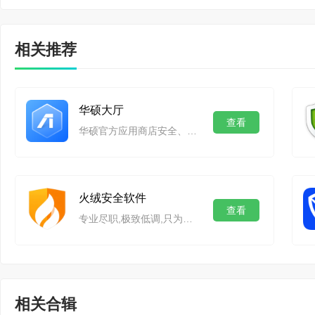
清。
金山毒霸 15.2022.2
金山毒霸软件功能
相关推荐
【新增功能】智能助手
【安全防护】
“版本切换”中切换为青
1、病毒查杀：快速
华硕大厅
查看
【查杀防御】1、新增
华硕官方应用商店安全、无捆绑,放心下载！
①自研蓝芯V本地引擎
行的风险程序;2、本地
能查杀
【电脑医生】新增电脑
火绒安全软件
②金山云引擎：在云端
查看
专业尽职,极致低调,只为巩固安全防线
【软件管家】软件卸载
快速识别病毒木马
力卸载软件的能力。
2、主动防御：实时
相关合辑
金山毒霸 15.2022.2
①6大防御体系：系统