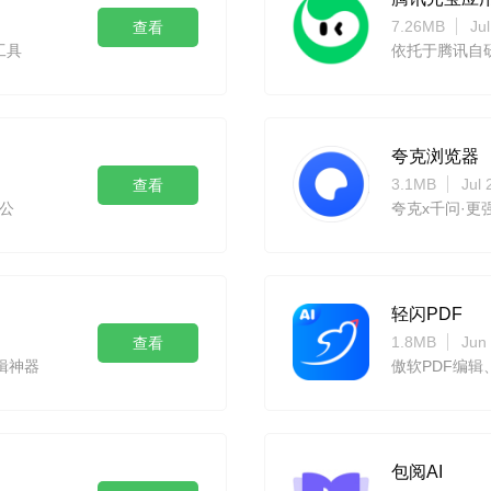
7.26MB
Ju
查看
工具
依托于腾讯自研
夸克浏览器
3.1MB
Jul 
查看
公
夸克x千问·更
轻闪PDF
1.8MB
Jun
查看
辑神器
包阅AI