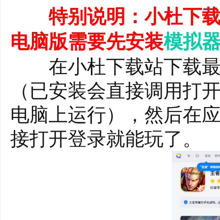
旅吧!
特别说明：小杜下载
【公平竞技】王者荣耀
电脑版需要先安装
模拟
系统，受到了广大玩家
在小杜下载站下载最
能找到与自己实力相当的
（已安装会直接调用打开
ios服务器，让你在不
电脑上运行），然后在
作和意识决定胜负!
接打开登录就能玩了。
【战略配合】在王者荣
要与队友密切沟通，根
才能打败对手!支持在电