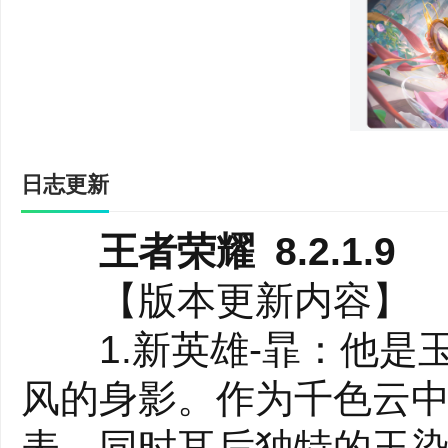
协作!快来体验王者荣耀
吧!
【精美画质】王者荣耀
的建模、技能特效，还
日志更新
冲击!支持在电脑玩ios
王者荣耀 8.2.1.9
浸在这美轮美奂的游戏世
【版本更新内容】
【电竞赛事】王者荣耀
1.新英雄-暃：他是
竞技项目!全国各地的王者
风的身影。作为千色云
赛中尽情挥洒汗水，争夺
表，同时耳后独特的玉