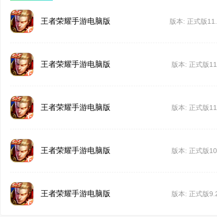
能够充分展示自己“独特
王者荣耀手游电脑版
版本: 正式版11.1
局、英雄数据，超人战
6.新社交-王者状态
王者荣耀手游电脑版
版本: 正式版11.
始，与朋友分享你此刻
换，你的心情，在王者
王者荣耀手游电脑版
版本: 正式版11.
7.新皮肤：
王者荣耀手游电脑版
版本: 正式版10.
①雅典娜-黎明之约：20
四个赛季王者玩家可直接
王者荣耀手游电脑版
版本: 正式版9.2
②黄忠-火炮绅士：S2