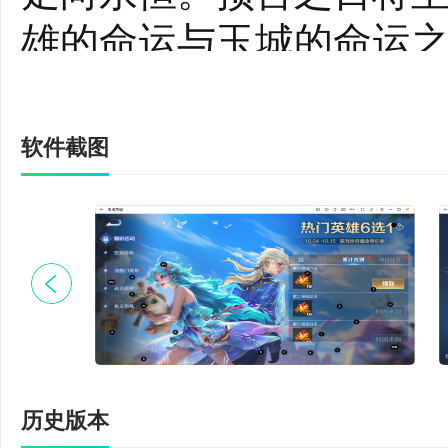
雄的命运与玉城的命运
赛季玩家可通过“英雄语
通过“风物故事”了解王
软件截图
达摩-沙漠行僧上线，赛季
可直接获得该皮肤。
4.新玩法-双龙焕新
锋】，助力玩家强势进攻
电链和移速增益，后期
历史版本
5.新高光-多元高光