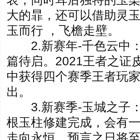
随时随地观看比赛直播!
大的暃，还可以借助灵玉
的舞台!
玉而行 ，飞檐走壁。
2.新赛年-千色云中
篇待启。2021王者之证
中获得四个赛季王者玩
出。
3.新赛季-玉城之子：
根玉柱修建完成，会有
走向永恒。预言之日将