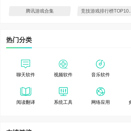
时，新增一个小兵单位【
腾讯游戏合集
竞技游戏排行榜
出现。
3.王者时刻功能优化
热门分类
我的视频界面视效跃升
展为整屏切页。
4.装备优化：装备大
聊天软件
视频软件
音乐软件
主动在商店解锁购买;打
阅读翻译
系统工具
网络应用
化，提升射手输出环境;
5.峡谷优化：峡谷品