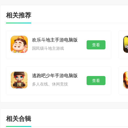
③芈月-幻夜卜梦：S2
相关推荐
④安琪拉-心灵骇客星元
25/35/50级限定;
欢乐斗地主手游电脑版
查看
⑤达摩-沙漠行僧：S
国民级斗地主游戏
【更多优化内容】
1.手感优化：施法容
逃跑吧少年手游电脑版
查看
多人在线、休闲竞技
施法】修正，升级重构
施法。
2.战场节奏优化：兵
相关合辑