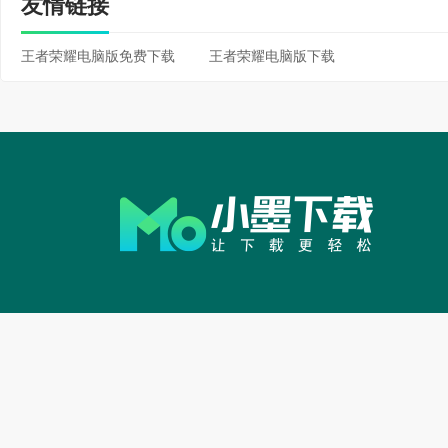
丝滑，塔眼新增瞄准机
友情链接
随细节。
王者荣耀电脑版免费下载
王者荣耀电脑版下载
6.备战优化：装备&
套，不用选直接用。仍
装和热门套装，更新更
7.皮肤图鉴全新上线：
鉴”，新增套系切页及总
皮肤可解锁不同特权。