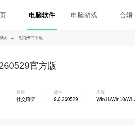
页
电脑软件
电脑游戏
合辑
聊天
→
飞鸽传书下载
.260529官方版
类别
版本
系统
社交聊天
9.0.260529
Win11/Win10