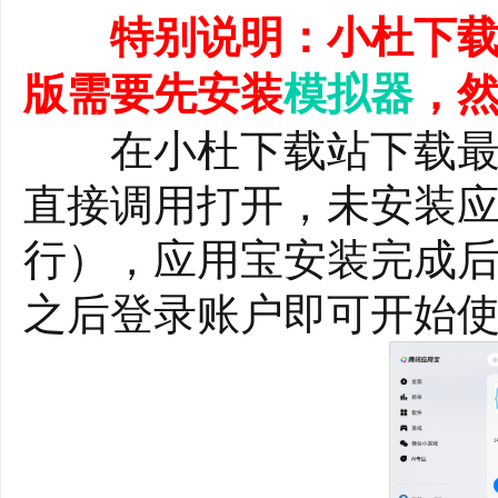
沉浸式感悟交流
特别说明：小杜下载
设有专属“感悟驿站”
版需要先安装
模拟器
，
片，同时能与其他用户
在小杜下载站下载最
社群。​
直接调用打开，未安装应
便捷购物与支付
行），应用宝安装完成
商城涵盖健康好物、蒙
之后登录账户即可开始
付宝在线支付，操作简单
数据同步与个人中
支持云端自动备份关注