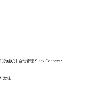
，就能更新文件权限、批准请求和管理日历，而且无需离开 Sla
使用。事实上，每周人们都会使用超过 60 万个自定义应用。
和数据，提供适合你的团队的解决方案。
，将功能从 Slack 扩展到你的所有其他工具。
们的组织中自动管理 Slack Connect：
共同的目的，在同一个地方共享观点、做出决策和取得工作进
上可发现
、主题或团队创建频道。频道可以处理各种事项时，你就可以
当频道中的所有成员都能访问相同信息时，大家除了能够步调