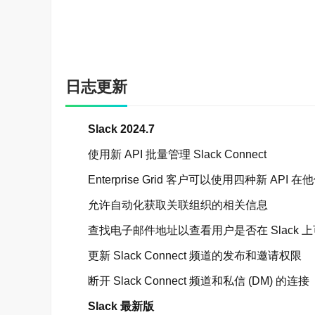
开箱即用的应用超过 2,600 个，只需单击一下
自定义 Slack，为你效劳
Slack 旨在与内部构建的解决方案和流程配合
Slack API
日志更新
构建自定义应用，用来集成你的内部工具、流程
Slack 2024.7
工作流程构建器
使用新 API 批量管理 Slack Connect
将日常流程转化为自动化工作流程，然后添加连接器
Enterprise Grid 客户可以使用四种新 API 在他
发现新的工作方式
允许自动化获取关联组织的相关信息
在频道中将正确的人员和信息汇集在一起。按照
查找电子邮件地址以查看用户是否在 Slack 
组织你的工作
更新 Slack Connect 频道的发布和邀请权限
频道让工作变得有序且清楚，你可以为每个项目
断开 Slack Connect 频道和私信 (DM) 的连接
建立一致性
Slack 最新版
频道为你和你的团队提供完成眼下工作的共识。