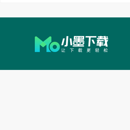
10个手指的触控。
软件常见问题
1、WASD+ 是否支
答：暂时不支持，后
2、WASD+ 是否可
答：WASD+是通过
离电脑环境。但后续会
3、WASD+ 只支持
答：是的，目前只支持