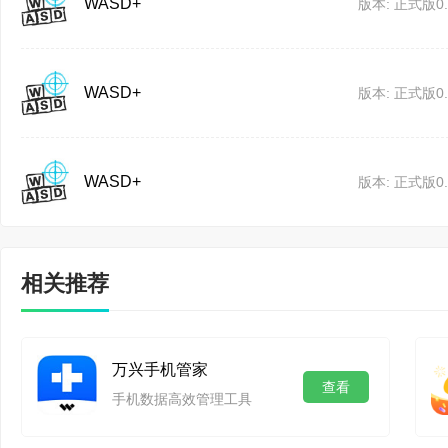
题，安全可靠。另外WAS
WASD+
版本: 正式版0.5
【手机投屏】
WASD+ 使用投屏技
WASD+
版本: 正式版0.5
管你是用来玩游戏，还是
WASD+
版本: 正式版0.5
大幅提高操作的准确率
WASD+ 也支持设置
相关推荐
比如：传输码率、分辨率
【上班摸鱼】
万兴手机管家
WASD+ 还可以帮助
查看
手机数据高效管理工具
脑，电脑就可以操作手