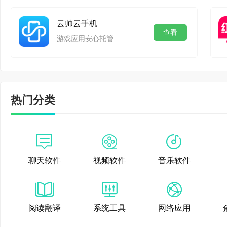
装任何炒股软件，就可
云帅云手机
查看
游戏应用安心托管
手机操作记录，保持公
【多台同屏】
WASD+ 还可以一次
热门分类
操作多台手机。使用 WI
连接在同一个局域网 (同
聊天软件
视频软件
音乐软件
【开发者模式】
安卓手机是利用开发者
阅读翻译
系统工具
网络应用
了鼠标键盘操作手机。