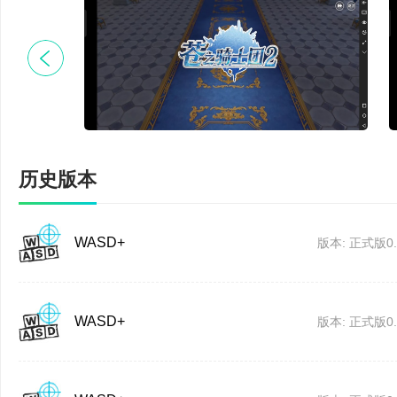
括多套映射场景，快捷
是不一样的，需要切换映
乎原生电脑。另外也提供
可以实现场景自动切换
本键，可以支持用户多
历史版本
等功能。操作都是很简
WASD+
版本: 正式版0.5
【安全可靠】
WASD+ 使用投屏技
WASD+
版本: 正式版0.5
登录问题，完美解决微信、Q