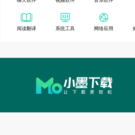
聊天软件
视频软件
音乐软件
组队体验优化
修复已知问题
阅读翻译
系统工具
网络应用
黑盒语音 1.47.1
【房间体验优化】
优化房间内私聊跳转，
改版房间内组队功能
优化房间内列表展
【已有功能优化】
优化语音包体验，支
步骤3、在自定义外观页