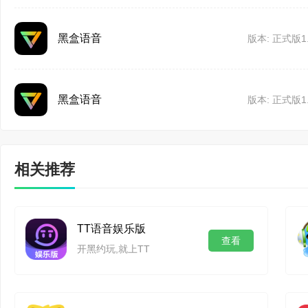
减少版本更新时的资
黑盒语音
版本: 正式版1.
【已有功能优化】
优化屏幕共享问题
黑盒语音
版本: 正式版1.
优化日志文件体积
修复已知问题
相关推荐
使用方法
黑盒语音 1.50.0
●黑盒语音如何自定义外
【屏幕共享升级】
TT语音娱乐版
步骤1、打开最新版本的
查看
开黑约玩,就上TT
屏幕共享分辨率升级，
购买体验升级，现支持