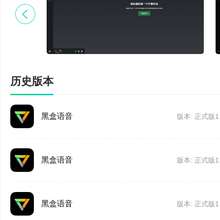
增加陌生人私信限
请勿相信任何发生在平
5、持续增加的游戏功能
诈骗
历史版本
艾尔登法环联机MOD
黑盒语音 1.52.0
小日向Bot、机器人功
修复已知问题
黑盒语音
版本: 正式版1.
黑盒语音 1.51.1
黑盒语音
【好友功能优化】
版本: 正式版1.
黑盒语音好友与小黑
黑盒语音
版本: 正式版1.
【版本更新优化】