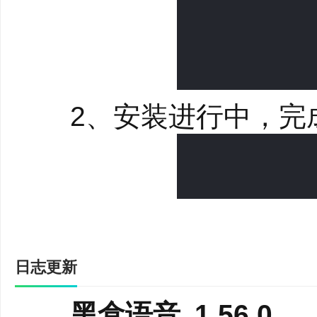
2、安装进行中，完
3、便捷的开黑功能
游戏战绩卡片、一键
日志更新
盖、语音包轮盘，保证
黑盒语音 1.56.0