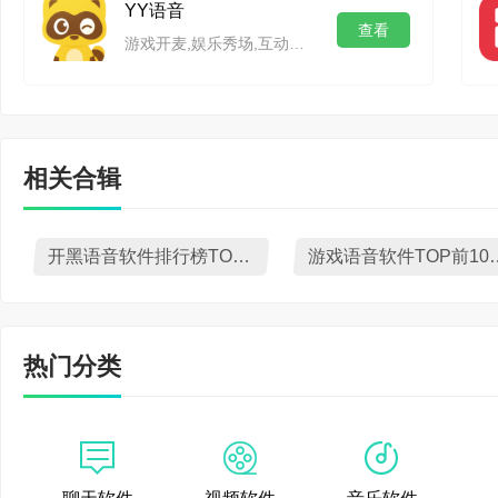
YY语音
种购买方式，满足多样
查看
游戏开麦,娱乐秀场,互动交友,畅快体验,就在YY
屏幕共亨体验优化
【已有功能优化】
相关合辑
修复已知问题
黑盒语音 1.48.0
开黑语音软件排行榜TOP10下载
游戏语音软件T
【首页改版】
首页焕然一新，为你精
热门分类
首页吧
步骤2、选择【外观】一
【已有功能优化】