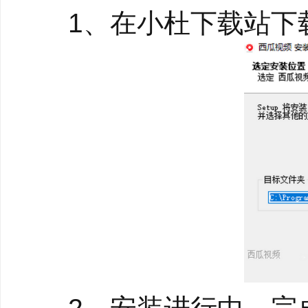
1、在小杜下载站下载
西瓜视频官网访问
已经合并到抖音下，只有
软件特色
【视频博物馆 想看的
想看的内容找不到怎么
时尚穿搭、社会人文等超多
【来点儿有用的 轻松