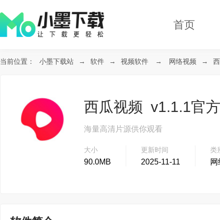
首页
当前位置：
小墨下载站
→
软件
→
视频软件
→
网络视频
→
西
西瓜视频 v1.1.1官
海量高清片源供你观看
大小
更新时间
类
90.0MB
2025-11-11
网