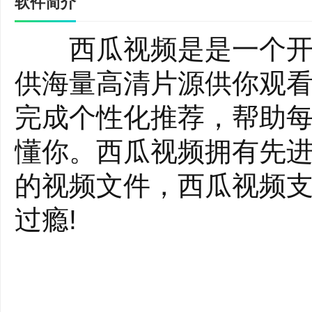
软件简介
西瓜视频是是一个开眼
供海量高清片源供你观看
完成个性化推荐，帮助
懂你。西瓜视频拥有先
的视频文件，西瓜视频
过瘾!