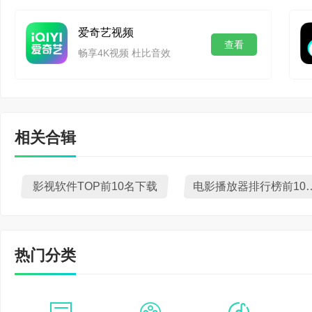
爱奇艺视频
查看
畅享4K视频 杜比音效
相关合辑
影视软件TOP前10名下载
电影播放器排行
热门分类