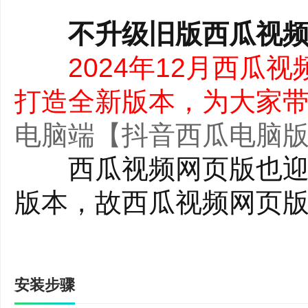
不升级旧版西瓜视
2024年12月西瓜
打造全新版本，为大家
电脑端【抖音西瓜电脑
西瓜视频网页版也迎来
版本，故西瓜视频网页
官网（www.douyin.co
安装步骤