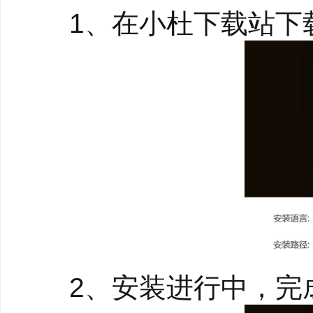
主持公司会议、培训课
1、在小杜下载站下载
料， 无线投屏至会议室
PPT幻灯片，边讲解边
展示工作成果，工作沟
投屏无色差 设计更
设计师查看图片素材、
质的差异， 导致同一张
素材投屏到电脑、手机、
2、安装进行中，完
屏幕之间的显示效果，