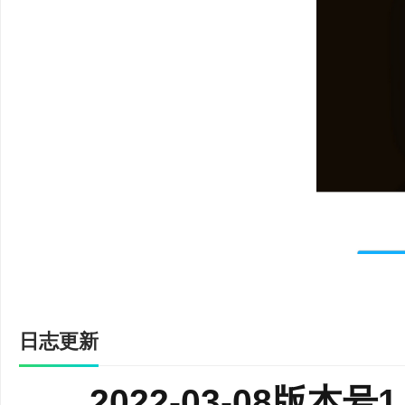
可以将素材投屏分享后
大屏影音 极致享受
支持AirPlay、DLNA、
议， 无论是音乐、视频
影、歌曲、照片、电子书
大屏上享受更为震撼的体
相册，纵享休闲时光。
手机镜头活用 游戏
日志更新
投屏后可开启手机照相
2022-03-08版本号