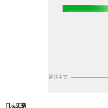
点，以便将系统还原到
多种还原方式
多种还原模式确保在任
态：
支持在Windows正
支持在电脑开机时，按 
支持制作USB启动盘，
强大兼容性
支持NVME协议，多模式(I
日志更新