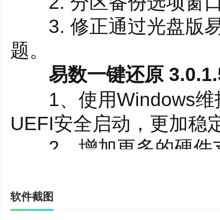
2. 分区备份选项窗口增
3. 修正通过光盘版
题。
易数一键还原 3.0.1.5
1、使用Windows
UEFI安全启动，更加稳
2、增加更多的硬件
易数一键还原 2.4.1.6
1、支持BitLocke
软件截图