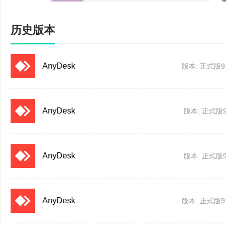
效率使得它可以流畅的可用
历史版本
更低的带宽，AnyDes
访问
AnyDesk
版本: 正式版9.
忘记可靠性低和繁琐的
AnyDesk
版本: 正式版9.
地方，没有任何麻烦。无
到AnyDesk是存在的。
AnyDesk
版本: 正式版9.
您所有的应用程序，照
在您的硬盘驱动器，以
AnyDesk
版本: 正式版9.