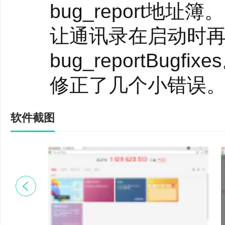
作成为可能。
bug_report地址簿。
延迟
让通讯录在启动时再
延迟在尽可能低的水平
bug_reportBugfixe
低，更快的远程PC响应
修正了几个小错误
传输数据时，对方施加一定
软件截图
加了尽可能少的法案。在
毫秒，不再察觉。
通信
如果远程
桌面软件
是
率是决定因素。这对于像U