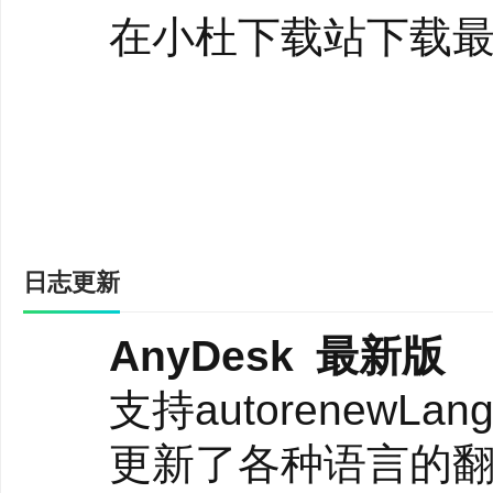
你知道如何远程桌面使用
在小杜下载站下载最新
发展，我们向后退了一
面的工作？什么是现代计算
向上设计是突破性的。其
是专门为图形用户界面设计
帧率
日志更新
AnyDesk传输通过
AnyDesk 最新版
何竞争的远程桌面应用
支持autorenewLang
为大多数PC显示器也以每
更新了各种语言的翻