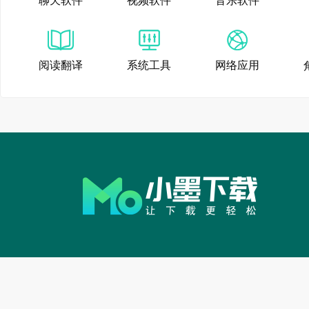
聊天软件
视频软件
音乐软件
分析、提炼问题、总结
●典型任务：
阅读翻译
系统工具
网络应用
用户反馈与舆情分析：
类与问题提炼，生成附
销售与业绩洞察：提供C
丢单原因并预测业绩，