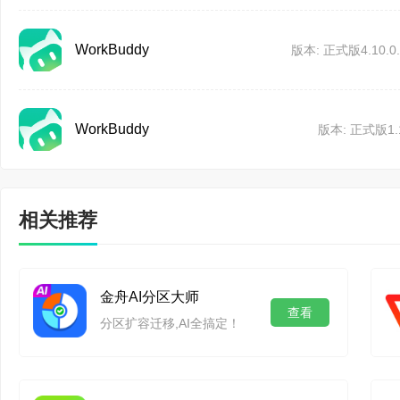
●推荐用户：需市场研究
WorkBuddy
版本: 正式版4.10.0.
●能力描述：给WorkB
分析信息，直接为您生成
WorkBuddy
版本: 正式版1.1
●典型任务：
行业/竞品调研：自动进
相关推荐
内容创作：根据主题/模
金舟AI分区大师
查看
分区扩容迁移,AI全搞定！