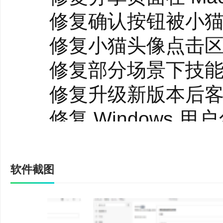
1、本地信息自动化批量
修复确认按钮被小猫
●推荐用户：所有被文件
修复小猫头像点击区
●能力描述：将电脑里已
修复部分场景下技能卡
WorkBuddy自动批
修复升级新版本后客
●典型任务：
修复 Windows 
数据处理：对现有
Excel
修复 Web 端点击"技
表、跨表格数据匹配与
修复开启文件版本功
软件截图
票据处理：从本地多格
修复首页偶现英文占
文件归档：自动整理杂
WorkBuddy 5.1.3