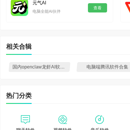
元气AI
查看
电脑全能AI伙伴
相关合辑
国内openclaw龙虾AI软件盘点
电脑端腾讯软件合集
3、业务数据洞察与自动
●推荐用户：运营、客户
热门分类
色。
●能力描述：将业务数据表格