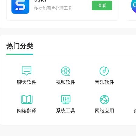
查看
通过直接调整日期，开
多功能图片处理工具
控制，可以为场景设置
14.环境旋转动画
热门分类
无论是KeyShot的
加新的环境旋转动画来
15.旋转曲相机动画
聊天软件
视频软件
音乐软件
KeyShot 增加了对
阅读翻译
系统工具
网络应用
可以通过控制角度和时
16.强大的功能改进