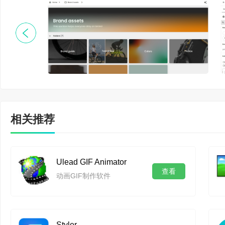
材质近基着色新增的程
11.神奇新特性
KeyShot 通过增
以创建更高级的视觉效
12.关键帧动画
相关推荐
新的关键帧动画使您对
Ulead GIF Animator
能够根据需要精确地添
查看
动画GIF制作软件
速创建复杂的视觉效果
13.日照管理器
Styler