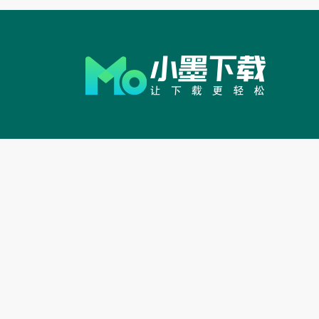
有了KeyShot，便拥有了
HD和KeyShot动画的
许您创建视觉效果，并
17.相机路径动画
KeyShot 添加了
机移动，以便更多、更
18.新增插件
新增的免费插件提供了更
Cinema 4D的 LiveLin