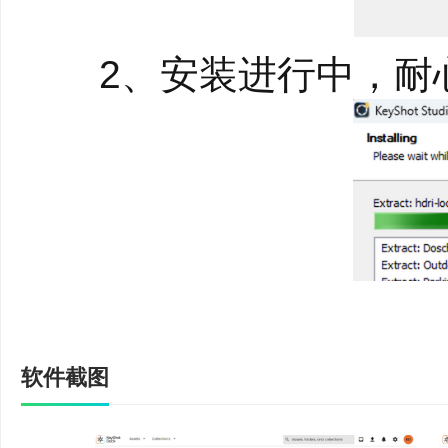
有了KeyShot 材
单独的窗口中打开，显
2、安装进行中，耐
节点，可视化呈现复杂
8.标签上的材质
材质和纹理此时可以应
性，实现标签性能更准
9.材质动画
颜色和数字褪色动画现
软件截图
变材料的不透明度或褪
10.闭合程序