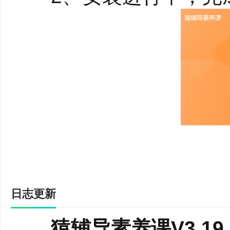
习、辩论演讲、启发对
升孩子思辨阅读与表达
提升人文底蕴。
日志更新
猿辅导素养课V3.19.0