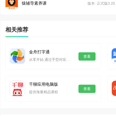
●业内率先推出新课标
猿辅导素养课
版本: 正式版3.20.
和进度
●行业率先推出“大概
相关推荐
核心素养研究
金舟打字通
2、依托国家最高级别认
查看
从零开始,通过手型对应字母夯实打字基础
●AI个性化纠音：率
●AI学练通：沉浸式
千聊应用电脑版
查看
●AI口语模考：趋近
提供海量精品课程
●AI作文通：行业首