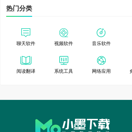
●AI助教：开启1V1
热门分类
●AI词文串烧：创造
3、科技创新驱动，推
聊天软件
视频软件
音乐软件
●率先成立AI研究院
知名学府和顶尖机构
阅读翻译
系统工具
网络应用
●机器阅读理解测试第一
测试
●AI赛事世界第一：2
●看云大模型获中国信